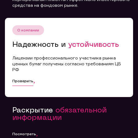
средства на фондовом рынке.
Вы можете добавить файл формата doc, xls, pdf, txt,
не превышающий размера 5мб
О компании
Отправить заявку
Надежность и
устойчивость
Заполняя форму вы даете
Лицензии профессионального участника рынка
согласие с
политикой
ценных бумаг получены согласно требованиям ЦБ
конфиденциальности и
РФ
правилами
Проверить
Раскрытие
обязательной
информации
Посмотреть