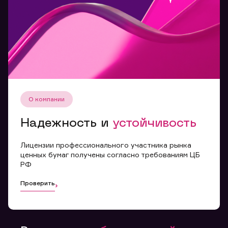
Вы можете добавить файл формата doc, xls, pdf, txt,
не превышающий размера 5мб
Отправить заявку
О компании
Заполняя форму вы даете
Надежность и
устойчивость
согласие с
политикой
конфиденциальности и
правилами
Лицензии профессионального участника рынка
ценных бумаг получены согласно требованиям ЦБ
РФ
Проверить