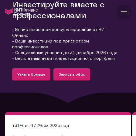
Инвестируйте вместе с
профессионалами
- Инвестиционное консультирование от КИТ
В
Финанс
Войти
Стать клиентом
- Ваши инвестиции под присмотром
Л
профессионалов
- Специальные условия до 31 декабря 2026 года
В
В
В
инвестиции
- Бесплатный аудит инвестиционного портфеля
банкам и компаниям
Подробнее
Запись в офис
о компании
Узнать больше
Запись в офис
поддержка
Узнать больше
Запись в офис
и
о 
п
тарифы
с 
н
и
г
к
т
ан
ка
н
и
п
ба
м
у
во
до
р
о
д
+31% и +17,2% за 2025 год