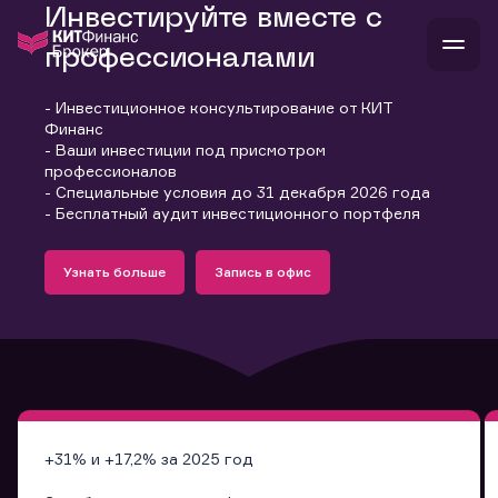
Инвестируйте вместе с
профессионалами
- Инвестиционное консультирование от КИТ
В
Финанс
Войти
Стать клиентом
- Ваши инвестиции под присмотром
Л
профессионалов
- Специальные условия до 31 декабря 2026 года
В
В
В
инвестиции
- Бесплатный аудит инвестиционного портфеля
банкам и компаниям
Подробнее
Запись в офис
о компании
Узнать больше
Запись в офис
поддержка
Узнать больше
Запись в офис
и
о 
п
тарифы
с 
н
и
г
к
т
ан
ка
н
и
п
ба
м
у
во
до
р
о
д
+31% и +17,2% за 2025 год