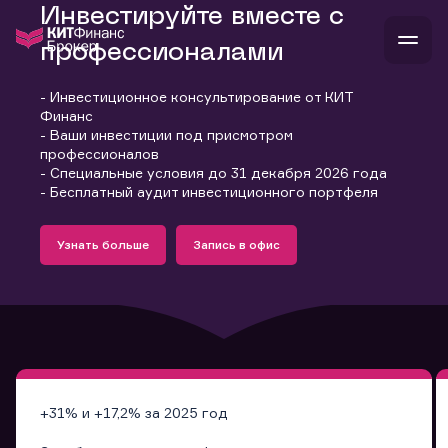
Инвестируйте вместе с
профессионалами
- Инвестиционное консультирование от КИТ
В
Финанс
Войти
Стать клиентом
- Ваши инвестиции под присмотром
Л
профессионалов
- Специальные условия до 31 декабря 2026 года
В
В
В
инвестиции
- Бесплатный аудит инвестиционного портфеля
банкам и компаниям
Подробнее
Запись в офис
о компании
Узнать больше
Запись в офис
поддержка
Узнать больше
Запись в офис
и
о 
п
тарифы
с 
н
и
г
к
т
ан
ка
н
и
п
ба
м
у
во
до
р
о
д
+31% и +17,2% за 2025 год