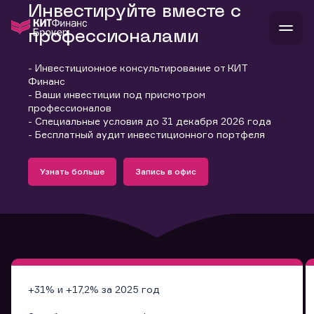
Инвестируйте вместе с
профессионалами
- Инвестиционное консультирование от КИТ
В
Финанс
Войти
Стать клиентом
- Ваши инвестиции под присмотром
Л
профессионалов
- Специальные условия до 31 декабря 2026 года
В
В
В
инвестиции
- Бесплатный аудит инвестиционного портфеля
банкам и компаниям
Подробнее
Запись в офис
о компании
Узнать больше
Запись в офис
поддержка
Узнать больше
Запись в офис
и
о 
п
тарифы
с 
н
и
г
к
т
ан
ка
н
и
п
ба
м
у
во
до
р
о
д
+31% и +17,2% за 2025 год