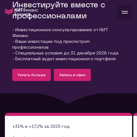
Инвестируйте вместе с
профессионалами
- Инвестиционное консультирование от КИТ
В
Финанс
Войти
Стать клиентом
- Ваши инвестиции под присмотром
Л
профессионалов
- Специальные условия до 31 декабря 2026 года
В
В
В
инвестиции
- Бесплатный аудит инвестиционного портфеля
банкам и компаниям
Подробнее
Запись в офис
о компании
Узнать больше
Запись в офис
поддержка
Узнать больше
Запись в офис
и
о 
п
тарифы
с 
н
и
г
к
т
ан
ка
н
и
п
ба
м
у
во
до
р
о
д
+31% и +17,2% за 2025 год