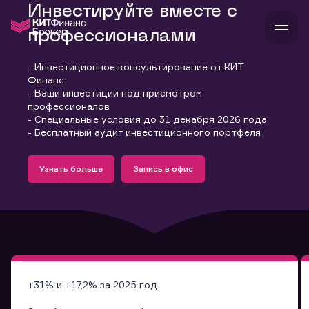
Инвестируйте вместе с
профессионалами
- Инвестиционное консультирование от КИТ
В
Финанс
Войти
Стать клиентом
- Ваши инвестиции под присмотром
Л
профессионалов
- Специальные условия до 31 декабря 2026 года
В
В
В
инвестиции
- Бесплатный аудит инвестиционного портфеля
банкам и компаниям
Подробнее
Запись в офис
о компании
Узнать больше
Запись в офис
поддержка
Узнать больше
Запись в офис
и
о 
п
тарифы
с 
н
и
г
к
т
ан
ка
н
и
п
ба
м
у
во
до
р
о
д
+31% и +17,2% за 2025 год