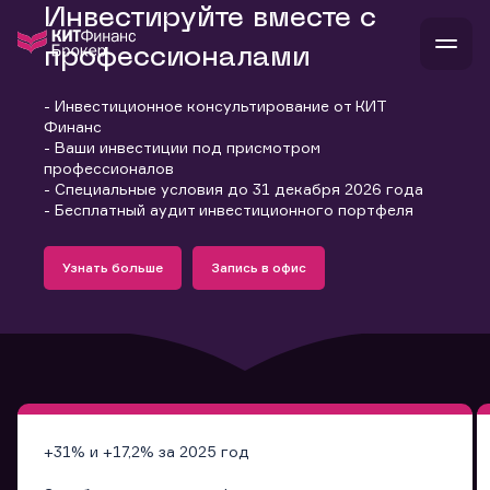
Инвестируйте вместе с
профессионалами
- Инвестиционное консультирование от КИТ
В
Финанс
Войти
Стать клиентом
- Ваши инвестиции под присмотром
Л
профессионалов
- Специальные условия до 31 декабря 2026 года
В
В
В
инвестиции
- Бесплатный аудит инвестиционного портфеля
банкам и компаниям
Подробнее
Запись в офис
о компании
Узнать больше
Запись в офис
поддержка
Узнать больше
Запись в офис
и
о 
п
тарифы
с 
н
и
г
к
т
ан
ка
н
и
п
ба
м
у
во
до
р
о
д
+31% и +17,2% за 2025 год