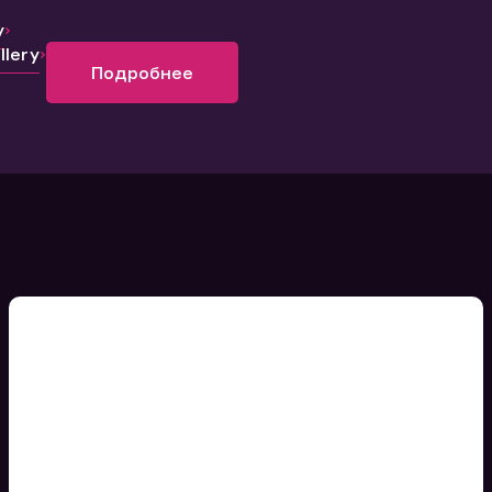
y
lery
Подробнее