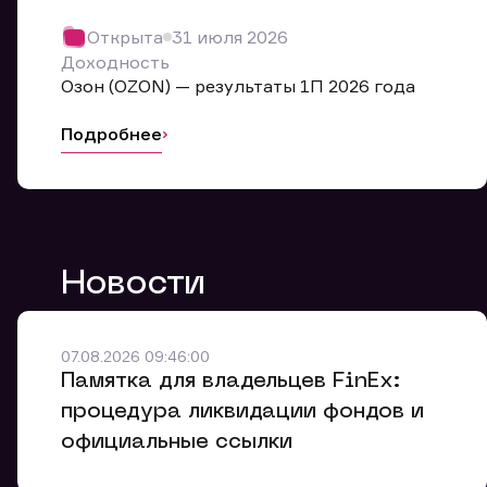
Обр
Открыта
31 июля 2026
Мы буде
Доходность
Оставьте
Озон (OZON) — результаты 1П 2026 года
ближайш
Подробнее
Но
Ф
Новости
Em
Обр
Обр
Обр
Заяв
Мо
07.08.2026 09:46:00
Спасибо
Спасибо
Памятка для владельцев FinEx:
Ваше об
Спасибо!
ближайш
ближайш
процедура ликвидации фондов и
Ко
официальные ссылки