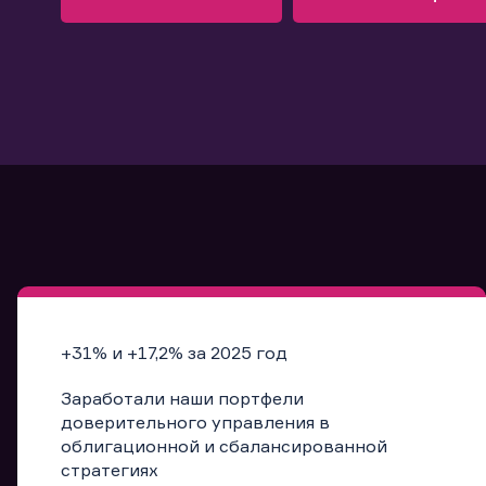
Узнать больше
Запись в офис
Подробнее
Запись в офис
+31% и +17,2% за 2025 год
Заработали наши портфели
доверительного управления в
облигационной и сбалансированной
стратегиях