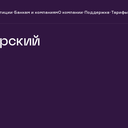
тиции
Банкам и компаниям
О компании
Поддержка
Тарифы
рский
Полезные ссылки
Полезные ссылки
Документы
Документы
QUIK
Вопросы и ответы
Реквизиты