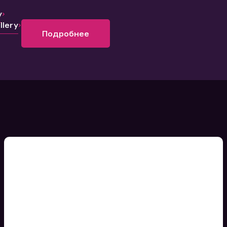
y
lery
Подробнее