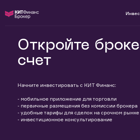
Инвес
Инвестиции
О компании
Поддержка
Откройте броке
Войти
С чего начать
Новости
Информация для клиентов
Готовые решения
Контакты
Техническая поддержка
счет
Аналитика
Карьера в компании
Налогообложение
инвестиции
Индивидуальный Инвестиционный Счет
Партнерам
База знаний
банкам и компаниям
Маржинальное кредитование
Удостоверяющий центр
Вопросы и ответы
о компании
Доверительное управление капиталом
Раскрытие обязательной информации
Начните инвестировать с КИТ Финанс:
поддержка
Открытие брокерского счета
Депозитарий
тарифы
- мобильное приложение для торговли
- первичные размещения без комиссии брокера
- удобные тарифы для сделок на срочном рынке
- инвестиционное консультирование
Узнать больше
Запись в офис