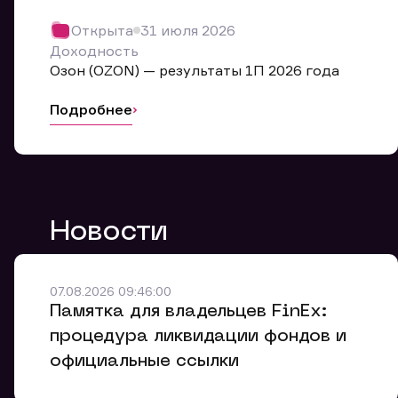
Обр
Открыта
31 июля 2026
Мы буде
Доходность
Оставьте
Озон (OZON) — результаты 1П 2026 года
ближайш
Подробнее
Но
Ф
Новости
Em
Обр
Обр
Обр
Заяв
Мо
07.08.2026 09:46:00
Спасибо
Спасибо
Памятка для владельцев FinEx:
Ваше об
Спасибо!
ближайш
ближайш
процедура ликвидации фондов и
Ко
официальные ссылки