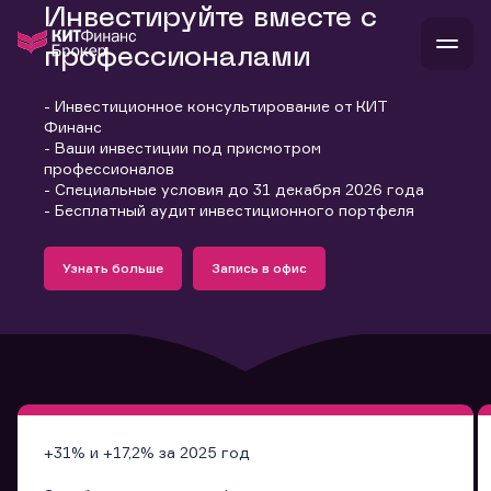
Инвестируйте вместе с
профессионалами
- Инвестиционное консультирование от КИТ
В
Финанс
Войти
Стать клиентом
- Ваши инвестиции под присмотром
Л
профессионалов
- Специальные условия до 31 декабря 2026 года
В
В
В
инвестиции
- Бесплатный аудит инвестиционного портфеля
банкам и компаниям
Подробнее
Запись в офис
о компании
Узнать больше
Запись в офис
поддержка
Узнать больше
Запись в офис
и
о 
п
тарифы
с 
н
и
г
к
т
ан
ка
н
и
п
ба
м
у
во
до
р
о
д
+31% и +17,2% за 2025 год