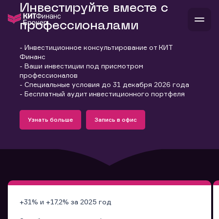
Инвестируйте вместе с
профессионалами
- Инвестиционное консультирование от КИТ
В
Финанс
Войти
Стать клиентом
- Ваши инвестиции под присмотром
Л
профессионалов
- Специальные условия до 31 декабря 2026 года
В
В
В
инвестиции
- Бесплатный аудит инвестиционного портфеля
банкам и компаниям
Подробнее
Запись в офис
о компании
Узнать больше
Запись в офис
поддержка
Узнать больше
Запись в офис
и
о 
п
тарифы
с 
н
и
г
к
т
ан
ка
н
и
п
ба
м
у
во
до
р
о
д
+31% и +17,2% за 2025 год