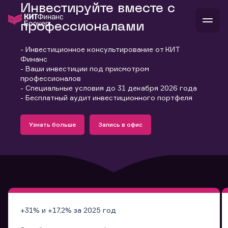
Инвестируйте вместе с
профессионалами
- Инвестиционное консультирование от КИТ
В
Финанс
Войти
Стать клиентом
- Ваши инвестиции под присмотром
Л
профессионалов
- Специальные условия до 31 декабря 2026 года
В
В
В
инвестиции
- Бесплатный аудит инвестиционного портфеля
банкам и компаниям
Подробнее
Запись в офис
о компании
Узнать больше
Запись в офис
поддержка
Узнать больше
Запись в офис
и
о 
п
тарифы
с 
н
и
г
к
т
ан
ка
н
и
п
ба
м
у
во
до
р
о
д
+31% и +17,2% за 2025 год