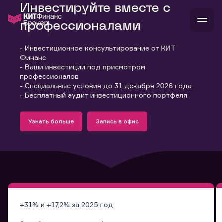
Инвестируйте вместе с
профессионалами
- Инвестиционное консультирование от КИТ
В
Финанс
Войти
Стать клиентом
- Ваши инвестиции под присмотром
Л
профессионалов
- Специальные условия до 31 декабря 2026 года
В
В
В
инвестиции
- Бесплатный аудит инвестиционного портфеля
банкам и компаниям
Подробнее
Запись в офис
о компании
Узнать больше
Запись в офис
поддержка
Узнать больше
Запись в офис
и
о 
п
тарифы
с 
н
и
г
к
т
ан
ка
н
и
п
ба
м
у
во
до
р
о
д
+31% и +17,2% за 2025 год