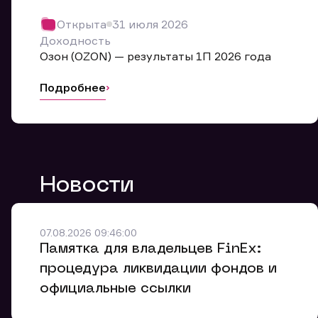
Обр
Открыта
31 июля 2026
Мы буде
Доходность
Оставьте
Озон (OZON) — результаты 1П 2026 года
ближайш
Подробнее
Но
Ф
Новости
Em
Обр
Обр
Обр
Заяв
Мо
07.08.2026 09:46:00
Спасибо
Спасибо
Памятка для владельцев FinEx:
Ваше об
Спасибо!
ближайш
ближайш
процедура ликвидации фондов и
Ко
официальные ссылки