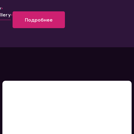
y
lery
Подробнее