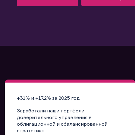
Узнать больше
Запись в офис
Подробнее
Запись в офис
+31% и +17,2% за 2025 год
Заработали наши портфели
доверительного управления в
облигационной и сбалансированной
стратегиях