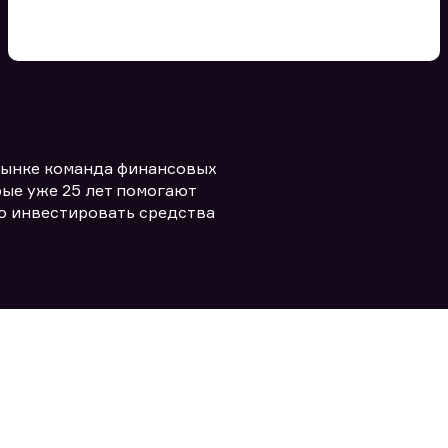
Вы можете добавить файл
формата doc, xls, pdf, txt, не
превышающий размера 5мб
рынке команда финансовых
Заполняя форму вы даете согласие
политикой конфиденциальности и
править заявку
ые уже 25 лет помогают
правилами
о инвестировать средства