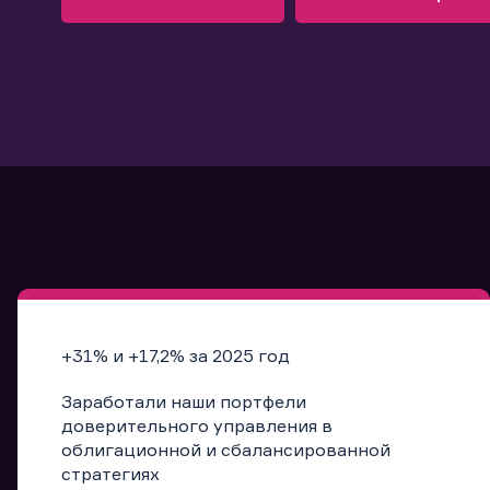
Узнать больше
Запись в офис
Подробнее
Запись в офис
+31% и +17,2% за 2025 год
Заработали наши портфели
доверительного управления в
облигационной и сбалансированной
стратегиях