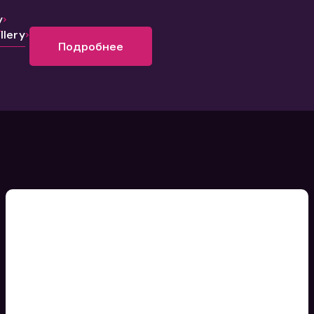
y
lery
Подробнее