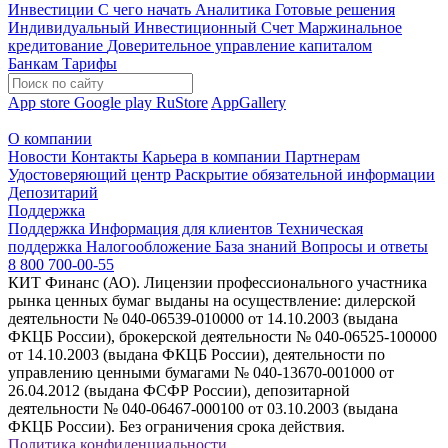
Инвестиции
С чего начать
Аналитика
Готовые решения
Индивидуальный Инвестиционный Счет
Маржинальное
кредитование
Доверительное управление капиталом
Банкам
Тарифы
App store
Google play
RuStore
AppGallery
О компании
Новости
Контакты
Карьера в компании
Партнерам
Удостоверяющий центр
Раскрытие обязательной информации
Депозитарий
Поддержка
Поддержка
Информация для клиентов
Техническая
поддержка
Налогообложение
База знаний
Вопросы и ответы
8 800 700-00-55
КИТ Финанс (АО). Лицензии профессионального участника
рынка ценных бумаг выданы на осуществление: дилерской
деятельности № 040-06539-010000 от 14.10.2003 (выдана
ФКЦБ России), брокерской деятельности № 040-06525-100000
от 14.10.2003 (выдана ФКЦБ России), деятельности по
управлению ценными бумагами № 040-13670-001000 от
26.04.2012 (выдана ФСФР России), депозитарной
деятельности № 040-06467-000100 от 03.10.2003 (выдана
ФКЦБ России). Без ограничения срока действия.
Политика конфиденциальности