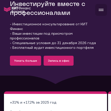
Инвестируйте вместе с
профессионалами
- Инвестиционное консультирование от КИТ
В
Финанс
Войти
Стать клиентом
- Ваши инвестиции под присмотром
Л
профессионалов
- Специальные условия до 31 декабря 2026 года
В
В
В
инвестиции
- Бесплатный аудит инвестиционного портфеля
банкам и компаниям
Подробнее
Запись в офис
о компании
Узнать больше
Запись в офис
поддержка
Узнать больше
Запись в офис
и
о 
п
тарифы
с 
н
и
г
к
т
ан
ка
н
и
п
ба
м
у
во
до
р
о
д
+31% и +17,2% за 2025 год