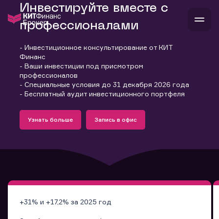
Инвестируйте вместе с
профессионалами
- Инвестиционное консультирование от КИТ
В
Финанс
Войти
Стать клиентом
- Ваши инвестиции под присмотром
Л
профессионалов
- Специальные условия до 31 декабря 2026 года
В
В
В
инвестиции
- Бесплатный аудит инвестиционного портфеля
банкам и компаниям
Подробнее
Запись в офис
о компании
Узнать больше
Запись в офис
поддержка
Узнать больше
Запись в офис
и
о 
п
тарифы
с 
н
и
г
к
т
ан
ка
н
и
п
ба
м
у
во
до
р
о
д
+31% и +17,2% за 2025 год