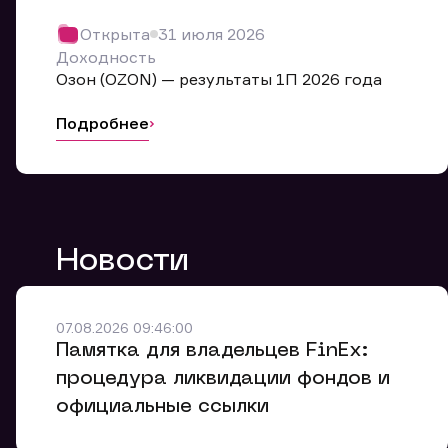
Обр
Открыта
31 июля 2026
Мы буде
Доходность
Оставьте
Озон (OZON) — результаты 1П 2026 года
ближайш
Подробнее
Но
Ф
Новости
Em
Обр
Обр
Обр
Заяв
Мо
07.08.2026 09:46:00
Спасибо
Спасибо
Памятка для владельцев FinEx:
Ваше об
Спасибо!
ближайш
ближайш
процедура ликвидации фондов и
Ко
официальные ссылки