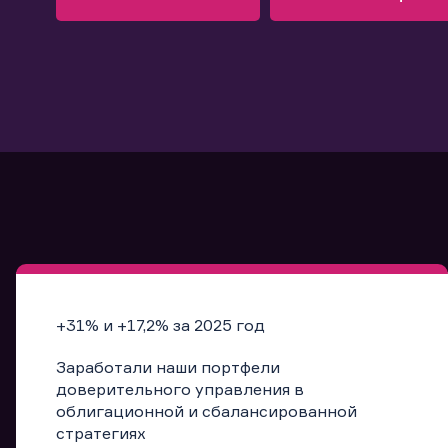
Узнать больше
Запись в офис
Подробнее
Запись в офис
+31% и +17,2% за 2025 год
Заработали наши портфели
доверительного управления в
облигационной и сбалансированной
стратегиях