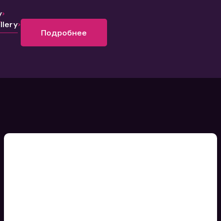
y
lery
Подробнее