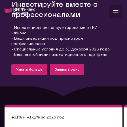
Инвестируйте вместе с
профессионалами
- Инвестиционное консультирование от КИТ
В
Финанс
Войти
Стать клиентом
- Ваши инвестиции под присмотром
Л
профессионалов
- Специальные условия до 31 декабря 2026 года
В
В
В
инвестиции
- Бесплатный аудит инвестиционного портфеля
банкам и компаниям
Подробнее
Запись в офис
о компании
Узнать больше
Запись в офис
поддержка
Узнать больше
Запись в офис
и
о 
п
тарифы
с 
н
и
г
к
т
ан
ка
н
и
п
ба
м
у
во
до
р
о
д
+31% и +17,2% за 2025 год