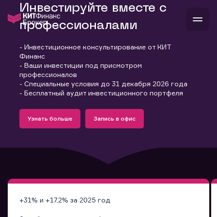
Инвестируйте вместе с
профессионалами
- Инвестиционное консультирование от КИТ
В
Финанс
Войти
Стать клиентом
- Ваши инвестиции под присмотром
Л
профессионалов
- Специальные условия до 31 декабря 2026 года
В
В
В
инвестиции
- Бесплатный аудит инвестиционного портфеля
банкам и компаниям
Подробнее
Запись в офис
о компании
Узнать больше
Запись в офис
поддержка
Узнать больше
Запись в офис
и
о 
п
тарифы
с 
н
и
г
к
т
ан
ка
н
и
п
ба
м
у
во
до
р
о
д
+31% и +17,2% за 2025 год