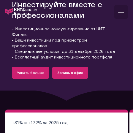
Инвестируйте вместе с
профессионалами
- Инвестиционное консультирование от КИТ
В
Финанс
Войти
Стать клиентом
- Ваши инвестиции под присмотром
Л
профессионалов
- Специальные условия до 31 декабря 2026 года
В
В
В
инвестиции
- Бесплатный аудит инвестиционного портфеля
банкам и компаниям
Подробнее
Запись в офис
о компании
Узнать больше
Запись в офис
поддержка
Узнать больше
Запись в офис
и
о 
п
тарифы
с 
н
и
г
к
т
ан
ка
н
и
п
ба
м
у
во
до
р
о
д
+31% и +17,2% за 2025 год