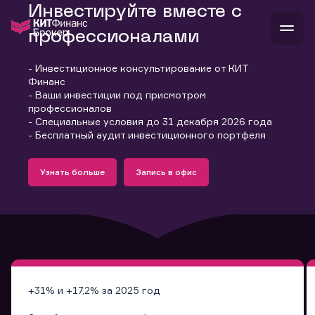
Инвестируйте вместе с
профессионалами
- Инвестиционное консультирование от КИТ
В
Финанс
Войти
Стать клиентом
- Ваши инвестиции под присмотром
Л
профессионалов
- Специальные условия до 31 декабря 2026 года
В
В
В
инвестиции
- Бесплатный аудит инвестиционного портфеля
банкам и компаниям
Подробнее
Запись в офис
о компании
Узнать больше
Запись в офис
поддержка
Узнать больше
Запись в офис
и
о 
п
тарифы
с 
н
и
г
к
т
ан
ка
н
и
п
ба
м
у
во
до
р
о
д
+31% и +17,2% за 2025 год