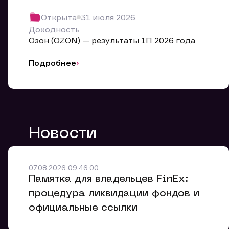
Обр
Открыта
31 июля 2026
Мы буде
Доходность
Оставьте
Озон (OZON) — результаты 1П 2026 года
ближайш
Подробнее
Но
Ф
Новости
Em
Обр
Обр
Обр
Заяв
Мо
07.08.2026 09:46:00
Спасибо
Спасибо
Памятка для владельцев FinEx:
Ваше об
Спасибо!
ближайш
ближайш
процедура ликвидации фондов и
Ко
официальные ссылки