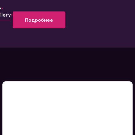
y
lery
Подробнее