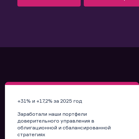
Узнать больше
Запись в офис
Подробнее
Запись в офис
+31% и +17,2% за 2025 год
Заработали наши портфели
доверительного управления в
облигационной и сбалансированной
стратегиях