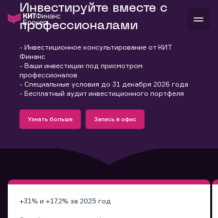
Инвестируйте вместе с
профессионалами
- Инвестиционное консультирование от КИТ
В
Финанс
Войти
Стать клиентом
- Ваши инвестиции под присмотром
Л
профессионалов
- Специальные условия до 31 декабря 2026 года
В
В
В
инвестиции
- Бесплатный аудит инвестиционного портфеля
банкам и компаниям
Подробнее
Запись в офис
о компании
Узнать больше
Запись в офис
поддержка
Узнать больше
Запись в офис
и
о 
п
тарифы
с 
н
и
г
к
т
ан
ка
н
и
п
ба
м
у
во
до
р
о
д
+31% и +17,2% за 2025 год