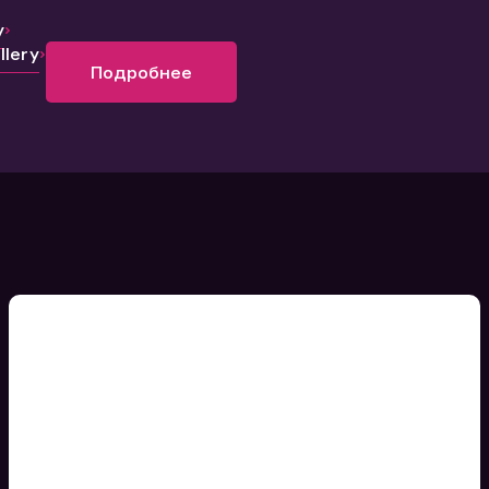
y
lery
Подробнее