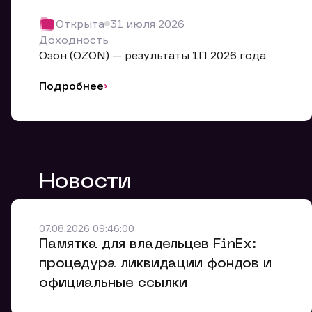
Обр
Открыта
31 июля 2026
Мы буде
Доходность
Оставьте
Озон (OZON) — результаты 1П 2026 года
ближайш
Подробнее
Но
Ф
Новости
Em
Обр
Обр
Обр
Заяв
Мо
07.08.2026 09:46:00
Спасибо
Спасибо
Памятка для владельцев FinEx:
Ваше об
Спасибо!
ближайш
ближайш
процедура ликвидации фондов и
Ко
официальные ссылки