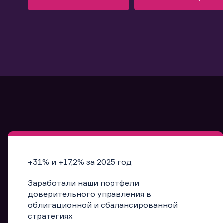
Узнать больше
Запись в офис
Подробнее
Запись в офис
+31% и +17,2% за 2025 год
Заработали наши портфели
доверительного управления в
облигационной и сбалансированной
стратегиях