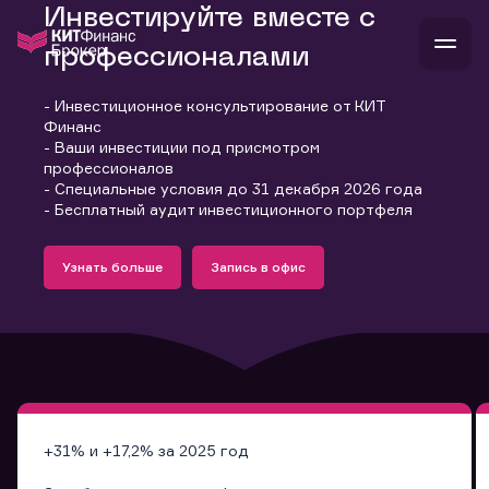
Инвестируйте вместе с
профессионалами
- Инвестиционное консультирование от КИТ
В
Финанс
Войти
Стать клиентом
- Ваши инвестиции под присмотром
Л
профессионалов
- Специальные условия до 31 декабря 2026 года
В
В
В
инвестиции
- Бесплатный аудит инвестиционного портфеля
банкам и компаниям
Подробнее
Запись в офис
о компании
Узнать больше
Запись в офис
поддержка
Узнать больше
Запись в офис
и
о 
п
тарифы
с 
н
и
г
к
т
ан
ка
н
и
п
ба
м
у
во
до
р
о
д
+31% и +17,2% за 2025 год