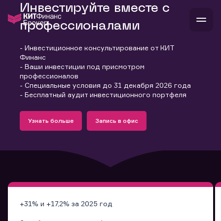
Инвестируйте вместе с
профессионалами
- Инвестиционное консультирование от КИТ
В
Финанс
Войти
Стать клиентом
- Ваши инвестиции под присмотром
Л
профессионалов
- Специальные условия до 31 декабря 2026 года
В
В
В
инвестиции
- Бесплатный аудит инвестиционного портфеля
банкам и компаниям
Подробнее
Запись в офис
о компании
Узнать больше
Запись в офис
поддержка
Узнать больше
Запись в офис
и
о 
п
тарифы
с 
н
и
г
к
т
ан
ка
н
и
п
ба
м
у
во
до
р
о
д
+31% и +17,2% за 2025 год