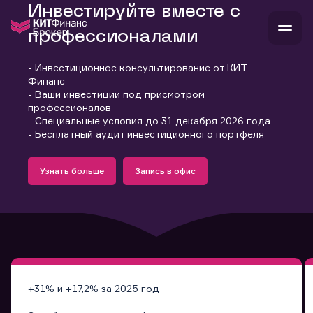
Инвестируйте вместе с
профессионалами
- Инвестиционное консультирование от КИТ
В
Финанс
Войти
Стать клиентом
- Ваши инвестиции под присмотром
Л
профессионалов
- Специальные условия до 31 декабря 2026 года
В
В
В
инвестиции
- Бесплатный аудит инвестиционного портфеля
банкам и компаниям
Подробнее
Запись в офис
о компании
Узнать больше
Запись в офис
поддержка
Узнать больше
Запись в офис
и
о 
п
тарифы
с 
н
и
г
к
т
ан
ка
н
и
п
ба
м
у
во
до
р
о
д
+31% и +17,2% за 2025 год