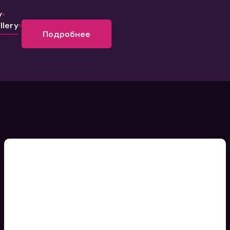
y
lery
Подробнее