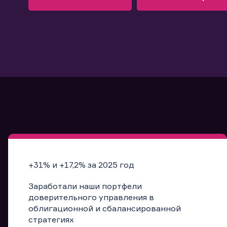
Узнать больше
Запись в офис
Подробнее
Запись в офис
+31% и +17,2% за 2025 год
Заработали наши портфели
доверительного управления в
облигационной и сбалансированной
стратегиях