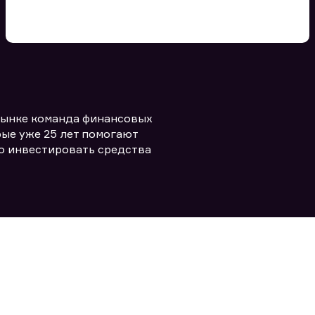
Вы можете добавить файл
формата doc, xls, pdf, txt, не
превышающий размера 5мб
рынке команда финансовых
Заполняя форму вы даете согласие
политикой конфиденциальности и
править заявку
ые уже 25 лет помогают
правилами
о инвестировать средства