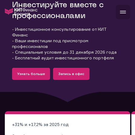
Инвестируйте вместе с
профессионалами
- Инвестиционное консультирование от КИТ
В
Финанс
Войти
Стать клиентом
- Ваши инвестиции под присмотром
Л
профессионалов
- Специальные условия до 31 декабря 2026 года
В
В
В
инвестиции
- Бесплатный аудит инвестиционного портфеля
банкам и компаниям
Подробнее
Запись в офис
о компании
Узнать больше
Запись в офис
поддержка
Узнать больше
Запись в офис
и
о 
п
тарифы
с 
н
и
г
к
т
ан
ка
н
и
п
ба
м
у
во
до
р
о
д
+31% и +17,2% за 2025 год