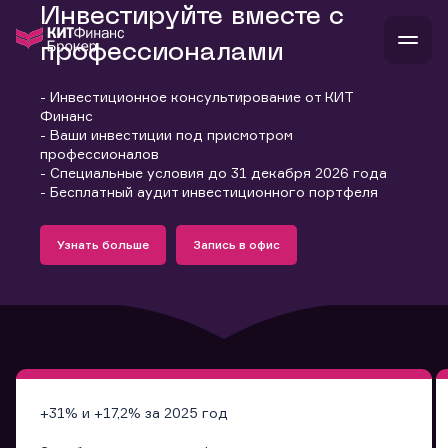
Инвестируйте вместе с
профессионалами
- Инвестиционное консультирование от КИТ
В
Финанс
Войти
Стать клиентом
- Ваши инвестиции под присмотром
Л
профессионалов
- Специальные условия до 31 декабря 2026 года
В
В
В
инвестиции
- Бесплатный аудит инвестиционного портфеля
банкам и компаниям
Подробнее
Запись в офис
о компании
Узнать больше
Запись в офис
поддержка
Узнать больше
Запись в офис
и
о 
п
тарифы
с 
н
и
г
к
т
ан
ка
н
и
п
ба
м
у
во
до
р
о
д
+31% и +17,2% за 2025 год