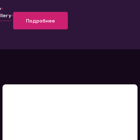
y
lery
Подробнее