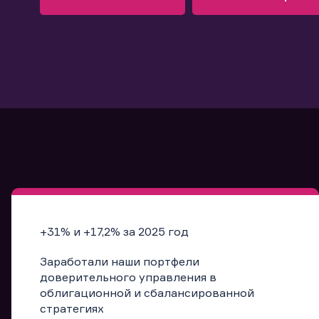
Узнать больше
Запись в офис
Подробнее
Запись в офис
+31% и +17,2% за 2025 год
Заработали наши портфели
доверительного управления в
облигационной и сбалансированной
стратегиях