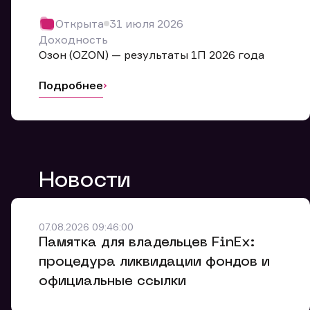
Обр
Открыта
31 июля 2026
Мы буде
Доходность
Оставьте
Озон (OZON) — результаты 1П 2026 года
ближайш
Подробнее
Но
Ф
Новости
Em
Обр
Обр
Обр
Заяв
Мо
07.08.2026 09:46:00
Спасибо
Спасибо
Памятка для владельцев FinEx:
Ваше об
Спасибо!
ближайш
ближайш
процедура ликвидации фондов и
Ко
официальные ссылки