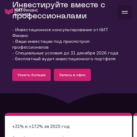
Инвестируйте вместе с
профессионалами
- Инвестиционное консультирование от КИТ
В
Финанс
Войти
Стать клиентом
- Ваши инвестиции под присмотром
Л
профессионалов
- Специальные условия до 31 декабря 2026 года
В
В
В
инвестиции
- Бесплатный аудит инвестиционного портфеля
банкам и компаниям
Подробнее
Запись в офис
о компании
Узнать больше
Запись в офис
поддержка
Узнать больше
Запись в офис
и
о 
п
тарифы
с 
н
и
г
к
т
ан
ка
н
и
п
ба
м
у
во
до
р
о
д
+31% и +17,2% за 2025 год