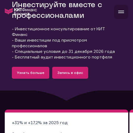
Инвестируйте вместе с
профессионалами
- Инвестиционное консультирование от КИТ
В
Финанс
Войти
Стать клиентом
- Ваши инвестиции под присмотром
Л
профессионалов
- Специальные условия до 31 декабря 2026 года
В
В
В
инвестиции
- Бесплатный аудит инвестиционного портфеля
банкам и компаниям
Подробнее
Запись в офис
о компании
Узнать больше
Запись в офис
поддержка
Узнать больше
Запись в офис
и
о 
п
тарифы
с 
н
и
г
к
т
ан
ка
н
и
п
ба
м
у
во
до
р
о
д
+31% и +17,2% за 2025 год