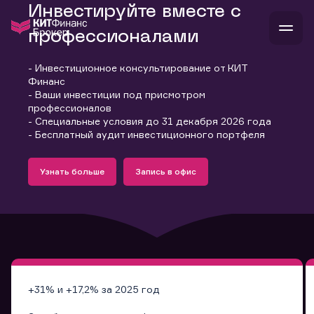
Инвестируйте вместе с
профессионалами
- Инвестиционное консультирование от КИТ
В
Финанс
Войти
Стать клиентом
- Ваши инвестиции под присмотром
Л
профессионалов
- Специальные условия до 31 декабря 2026 года
В
В
В
инвестиции
- Бесплатный аудит инвестиционного портфеля
банкам и компаниям
Подробнее
Запись в офис
о компании
Узнать больше
Запись в офис
поддержка
Узнать больше
Запись в офис
и
о 
п
тарифы
с 
н
и
г
к
т
ан
ка
н
и
п
ба
м
у
во
до
р
о
д
+31% и +17,2% за 2025 год