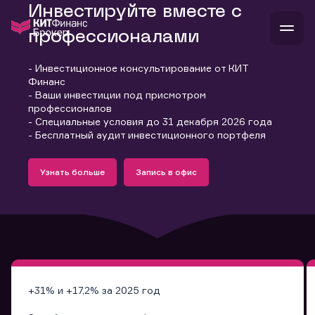
Инвестируйте вместе с
профессионалами
- Инвестиционное консультирование от КИТ
В
Финанс
Войти
Стать клиентом
- Ваши инвестиции под присмотром
Л
профессионалов
- Специальные условия до 31 декабря 2026 года
В
В
В
инвестиции
- Бесплатный аудит инвестиционного портфеля
банкам и компаниям
Подробнее
Запись в офис
о компании
Узнать больше
Запись в офис
поддержка
Узнать больше
Запись в офис
и
о 
п
тарифы
с 
н
и
г
к
т
ан
ка
н
и
п
ба
м
у
во
до
р
о
д
+31% и +17,2% за 2025 год