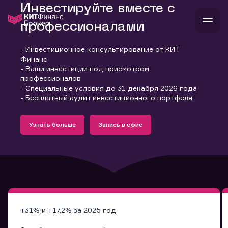
Инвестируйте вместе с
профессионалами
- Инвестиционное консультирование от КИТ
В
Финанс
Войти
Стать клиентом
- Ваши инвестиции под присмотром
Л
профессионалов
- Специальные условия до 31 декабря 2026 года
В
В
В
инвестиции
- Бесплатный аудит инвестиционного портфеля
банкам и компаниям
Подробнее
Запись в офис
о компании
Узнать больше
Запись в офис
поддержка
Узнать больше
Запись в офис
и
о 
п
тарифы
с 
н
и
г
к
т
ан
ка
н
и
п
ба
м
у
во
до
р
о
д
+31% и +17,2% за 2025 год