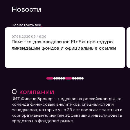
Email
Новости
Мобильный телефон
Заявка на предоставление
Обращение в компанию
Обращение в компанию
Обращение в компанию
Посмотреть все
информации.
Комментарий
Спасибо! Ваше сообщение успешно отправлено. Мы
Спасибо! Ваше сообщение успешно отправлено. Мы
07.08.2026 09:46:00
Ваше обращение отправлено в компанию.
свяжемся с Вами в ближайшее время.
свяжемся с Вами в ближайшее время.
Спасибо! Ваша заявка успешно отправлена.
Памятка для владельцев FinEx: процедура
ликвидации фондов и официальные ссылки
Вы можете добавить файл формата doc, xls, pdf, txt,
не превышающий размера 5мб
О
компании
Отправить заявку
КИТ Финанс Брокер — ведущая на российском рынке
команда финансовых аналитиков, специалистов и
Заполняя форму вы даете
менеджеров, которые уже 25 лет помогают частным и
согласие с
политикой
корпоративным клиентам эффективно инвестировать
конфиденциальности и
средства на фондовом рынке.
правилами