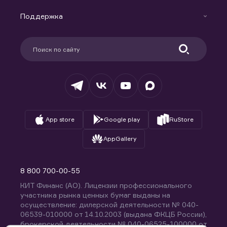
Маржинальное кредитование
Новости
Доверительное управление капиталом
Поддержка
Контакты
Карьера в компании
Поддержка
Партнерам
Информация для клиентов
Удостоверяющий центр
Техническая поддержка
Раскрытие обязательной информации
Налогообложение
Депозитарий
База знаний
Вопросы и ответы
App store
Google play
RuStore
AppGallery
8 800 700-00-55
КИТ Финанс (АО). Лицензии профессионального
участника рынка ценных бумаг выданы на
осуществление: дилерской деятельности № 040-
06539-010000 от 14.10.2003 (выдана ФКЦБ России),
брокерской деятельности № 040-06525-100000 от