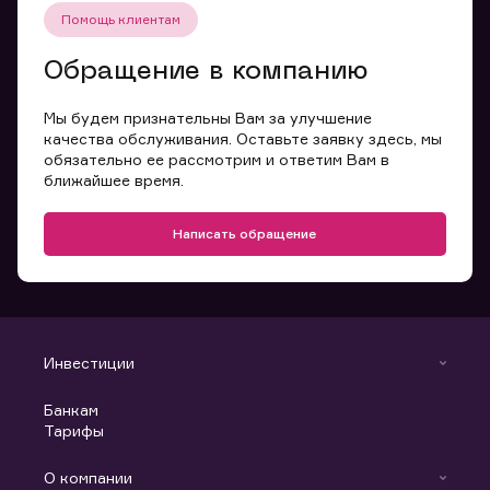
Помощь клиентам
Обращение в компанию
Мы будем признательны Вам за улучшение
качества обслуживания. Оставьте заявку здесь, мы
обязательно ее рассмотрим и ответим Вам в
ближайшее время.
Написать обращение
Инвестиции
Инвестиции
Банкам
С чего начать
Тарифы
Аналитика
Готовые решения
Индивидуальный Инвестиционный Счет
О компании