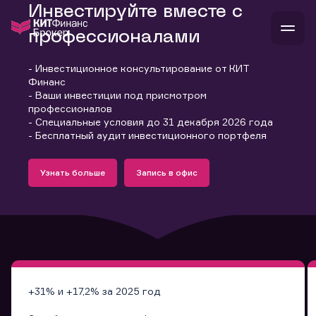
Инвестируйте вместе с
профессионалами
- Инвестиционное консультирование от КИТ
В
Финанс
Войти
Стать клиентом
- Ваши инвестиции под присмотром
Л
профессионалов
- Специальные условия до 31 декабря 2026 года
В
В
В
инвестиции
- Бесплатный аудит инвестиционного портфеля
банкам и компаниям
Подробнее
Запись в офис
о компании
Узнать больше
Запись в офис
поддержка
Узнать больше
Запись в офис
и
о 
п
тарифы
с 
н
и
г
к
т
ан
ка
н
и
п
ба
м
у
во
до
р
о
д
+31% и +17,2% за 2025 год