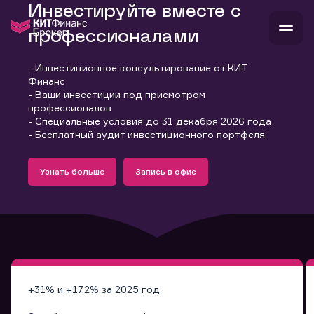
Инвестируйте вместе с
профессионалами
- Инвестиционное консультирование от КИТ
В
Финанс
Войти
Стать клиентом
- Ваши инвестиции под присмотром
Л
профессионалов
- Специальные условия до 31 декабря 2026 года
В
В
В
инвестиции
- Бесплатный аудит инвестиционного портфеля
банкам и компаниям
Подробнее
Запись в офис
о компании
Узнать больше
Запись в офис
поддержка
Узнать больше
Запись в офис
и
о 
п
тарифы
с 
н
и
г
к
т
ан
ка
н
и
п
ба
м
у
во
до
р
о
д
+31% и +17,2% за 2025 год