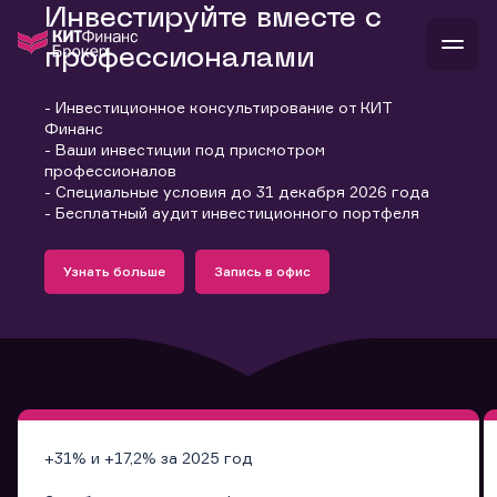
Инвестируйте вместе с
профессионалами
- Инвестиционное консультирование от КИТ
В
Финанс
Войти
Стать клиентом
- Ваши инвестиции под присмотром
Л
профессионалов
- Специальные условия до 31 декабря 2026 года
В
В
В
инвестиции
- Бесплатный аудит инвестиционного портфеля
банкам и компаниям
Подробнее
Запись в офис
о компании
Узнать больше
Запись в офис
поддержка
Узнать больше
Запись в офис
и
о 
п
тарифы
с 
н
и
г
к
т
ан
ка
н
и
п
ба
м
у
во
до
р
о
д
+31% и +17,2% за 2025 год