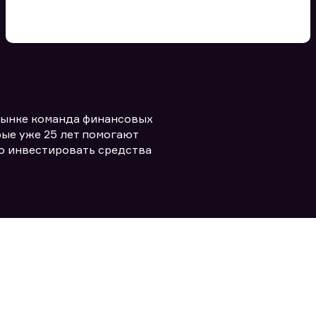
Вы можете добавить файл
формата doc, xls, pdf, txt, не
превышающий размера 5мб
рынке команда финансовых
Заполняя форму вы даете согласие
политикой конфиденциальности и
править заявку
ые уже 25 лет помогают
правилами
о инвестировать средства