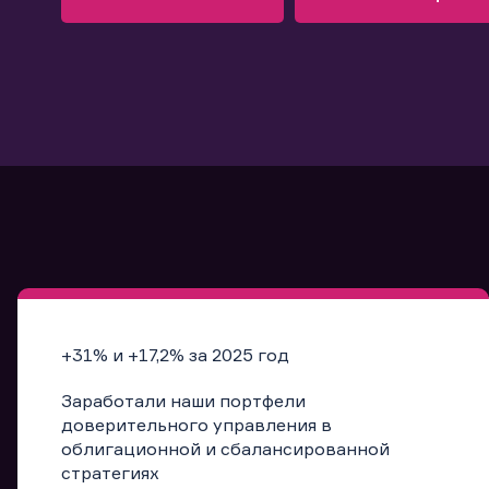
Узнать больше
Запись в офис
Подробнее
Запись в офис
+31% и +17,2% за 2025 год
Заработали наши портфели
доверительного управления в
облигационной и сбалансированной
стратегиях