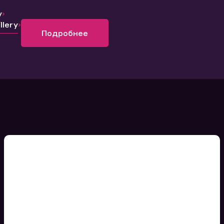
y
lery
Подробнее