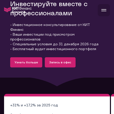
Инвестируйте вместе с
профессионалами
- Инвестиционное консультирование от КИТ
В
Финанс
Войти
Стать клиентом
- Ваши инвестиции под присмотром
Л
профессионалов
- Специальные условия до 31 декабря 2026 года
В
В
В
инвестиции
- Бесплатный аудит инвестиционного портфеля
банкам и компаниям
Подробнее
Запись в офис
о компании
Узнать больше
Запись в офис
поддержка
Узнать больше
Запись в офис
и
о 
п
тарифы
с 
н
и
г
к
т
ан
ка
н
и
п
ба
м
у
во
до
р
о
д
+31% и +17,2% за 2025 год