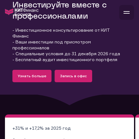
Инвестируйте вместе с
профессионалами
- Инвестиционное консультирование от КИТ
В
Финанс
Войти
Стать клиентом
- Ваши инвестиции под присмотром
Л
профессионалов
- Специальные условия до 31 декабря 2026 года
В
В
В
инвестиции
- Бесплатный аудит инвестиционного портфеля
банкам и компаниям
Подробнее
Запись в офис
о компании
Узнать больше
Запись в офис
поддержка
Узнать больше
Запись в офис
и
о 
п
тарифы
с 
н
и
г
к
т
ан
ка
н
и
п
ба
м
у
во
до
р
о
д
+31% и +17,2% за 2025 год