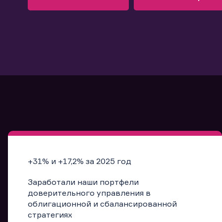
Узнать больше
Запись в офис
Подробнее
Запись в офис
+31% и +17,2% за 2025 год
Заработали наши портфели
доверительного управления в
облигационной и сбалансированной
стратегиях