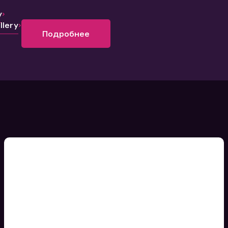
y
lery
Подробнее