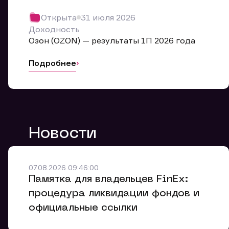
Обр
Открыта
31 июля 2026
Мы буде
Доходность
Оставьте
Озон (OZON) — результаты 1П 2026 года
ближайш
Подробнее
Но
Ф
Новости
Em
Обр
Обр
Обр
Заяв
Мо
07.08.2026 09:46:00
Спасибо
Спасибо
Памятка для владельцев FinEx:
Ваше об
Спасибо!
ближайш
ближайш
процедура ликвидации фондов и
Ко
официальные ссылки