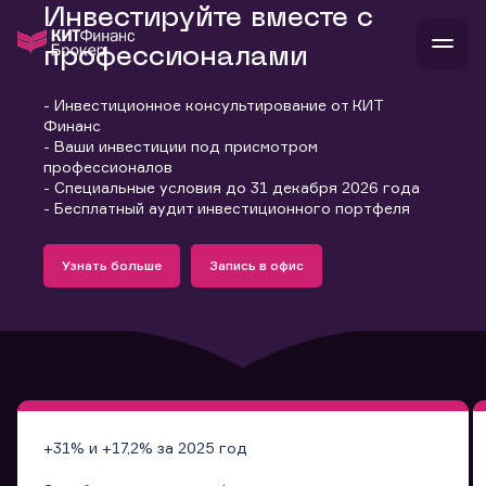
Инвестируйте вместе с
профессионалами
- Инвестиционное консультирование от КИТ
В
Финанс
Войти
Стать клиентом
- Ваши инвестиции под присмотром
Л
профессионалов
- Специальные условия до 31 декабря 2026 года
В
В
В
инвестиции
- Бесплатный аудит инвестиционного портфеля
банкам и компаниям
Подробнее
Запись в офис
о компании
Узнать больше
Запись в офис
поддержка
Узнать больше
Запись в офис
и
о 
п
тарифы
с 
н
и
г
к
т
ан
ка
н
и
п
ба
м
у
во
до
р
о
д
+31% и +17,2% за 2025 год