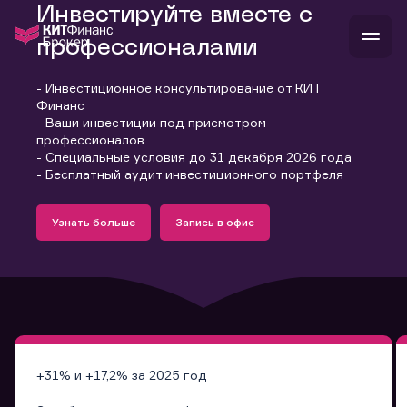
Инвестируйте вместе с
профессионалами
- Инвестиционное консультирование от КИТ
В
Финанс
Войти
Стать клиентом
- Ваши инвестиции под присмотром
Л
профессионалов
- Специальные условия до 31 декабря 2026 года
В
В
В
инвестиции
- Бесплатный аудит инвестиционного портфеля
банкам и компаниям
Подробнее
Запись в офис
о компании
Узнать больше
Запись в офис
поддержка
Узнать больше
Запись в офис
и
о 
п
тарифы
с 
н
и
г
к
т
ан
ка
н
и
п
ба
м
у
во
до
р
о
д
+31% и +17,2% за 2025 год