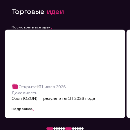
Торговые
идеи
Посмотреть все идеи
Обращение в компанию
Мы будем признательны Вам за улучшение качества
Открыта
31 июля 2026
обслуживания.
Доходность
Оставьте заявку здесь, мы обязательно ее
Озон (OZON) — результаты 1П 2026 года
рассмотрим и ответим Вам в ближайшее время.
Подробнее
Номер договора
ФИО