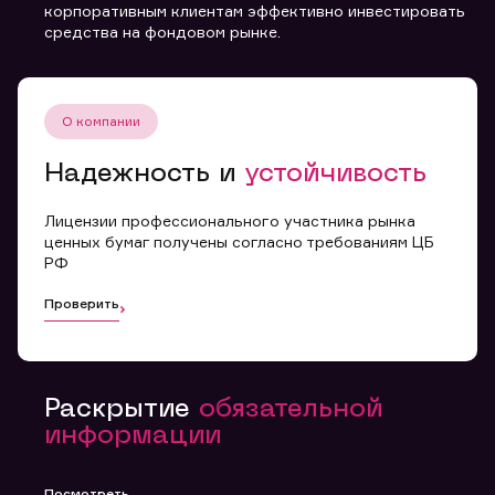
правилами
корпоративным клиентам эффективно инвестировать
средства на фондовом рынке.
О компании
Надежность и
устойчивость
Лицензии профессионального участника рынка
ценных бумаг получены согласно требованиям ЦБ
РФ
Проверить
Раскрытие
обязательной
информации
Посмотреть